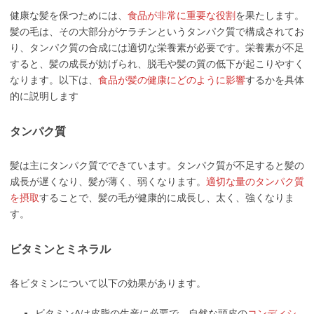
健康な髪を保つためには、
食品が非常に重要な役割
を果たします。
髪の毛は、その大部分がケラチンというタンパク質で構成されてお
り、タンパク質の合成には適切な栄養素が必要です。栄養素が不足
すると、髪の成長が妨げられ、脱毛や髪の質の低下が起こりやすく
なります。以下は、
食品が髪の健康にどのように影響
するかを具体
的に説明します
タンパク質
髪は主にタンパク質でできています。タンパク質が不足すると髪の
成長が遅くなり、髪が薄く、弱くなります。
適切な量のタンパク質
を摂取
することで、髪の毛が健康的に成長し、太く、強くなりま
す。
ビタミンとミネラル
各ビタミンについて以下の効果があります。
ビタミンAは皮脂の生産に必要で、自然な頭皮の
コンディシ