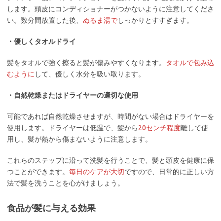
します。頭皮にコンディショナーがつかないように注意してくださ
い。数分間放置した後、
ぬるま湯で
しっかりとすすぎます。
・優しくタオルドライ
髪をタオルで強く擦ると髪が傷みやすくなります。
タオルで包み込
むように
して、優しく水分を吸い取ります。
・自然乾燥またはドライヤーの適切な使用
可能であれば自然乾燥させますが、時間がない場合はドライヤーを
使用します。ドライヤーは低温で、髪から
20センチ程度
離して使
用し、髪が熱から傷まないように注意します。
これらのステップに沿って洗髪を行うことで、髪と頭皮を健康に保
つことができます。
毎日のケアが大切
ですので、日常的に正しい方
法で髪を洗うことを心がけましょう。
食品が髪に与える効果