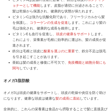
ョナーとして機能
します。皮脂が適切に分泌されることで、
髪は乾燥から保護され、健康的な状態が保たれます。
ビタミンCは強力な抗酸化剤であり、フリーラジカルから髪
を保護し、
コラーゲンの生成を促進
します。これにより髪の
毛は強化され、健康的な成長を維持します。
ビタミンEも血行を促進し、
頭皮の健康をサポート
します。
これにより、栄養素が毛根に効率的に運ばれ、髪の成長が促
進されます。
鉄分は毛根と頭皮に
酸素を運ぶのに重要
で、鉄分不足は脱毛
を引き起こすことがあります。
亜鉛は髪の成長と修復に不可欠で、
免疫機能と細胞分裂にも
関与
しています。
オメガ3脂肪酸
オメガ3は頭皮の健康をサポートし、頭皮の乾燥や炎症を防ぐ助け
になります。健康な頭皮は健康な
髪の成長に直結
しています。
全体的に、これらの栄養素は食品から摂取することで髪に直接及び