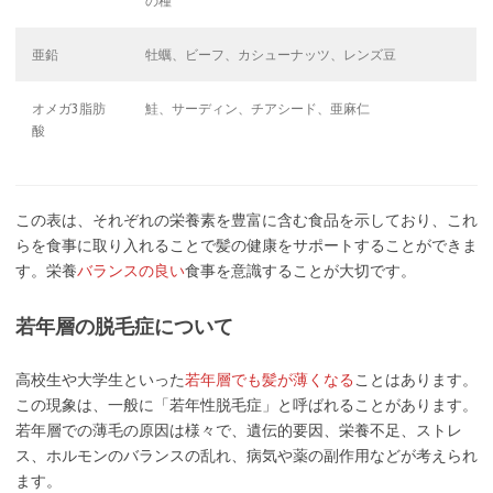
の種
亜鉛
牡蠣、ビーフ、カシューナッツ、レンズ豆
オメガ3脂肪
鮭、サーディン、チアシード、亜麻仁
酸
この表は、それぞれの栄養素を豊富に含む食品を示しており、これ
らを食事に取り入れることで髪の健康をサポートすることができま
す。栄養
バランスの良い
食事を意識することが大切です。
若年層の脱毛症について
高校生や大学生といった
若年層でも髪が薄くなる
ことはあります。
この現象は、一般に「若年性脱毛症」と呼ばれることがあります。
若年層での薄毛の原因は様々で、遺伝的要因、栄養不足、ストレ
ス、ホルモンのバランスの乱れ、病気や薬の副作用などが考えられ
ます。