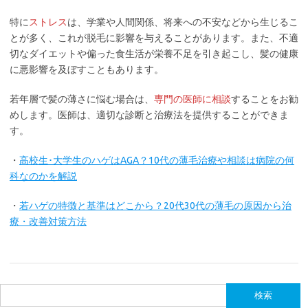
特に
ストレス
は、学業や人間関係、将来への不安などから生じるこ
とが多く、これが脱毛に影響を与えることがあります。また、不適
切なダイエットや偏った食生活が栄養不足を引き起こし、髪の健康
に悪影響を及ぼすこともあります。
若年層で髪の薄さに悩む場合は、
専門の医師に相談
することをお勧
めします。医師は、適切な診断と治療法を提供することができま
す。
・
高校生･大学生のハゲはAGA？10代の薄毛治療や相談は病院の何
科なのかを解説
・
若ハゲの特徴と基準はどこから？20代30代の薄毛の原因から治
療・改善対策方法
検
索: