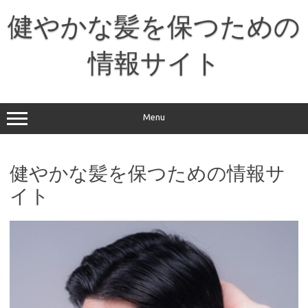
コ
ン
健やかな髪を保つための
テ
ン
ツ
へ
情報サイト
ス
キ
ッ
プ
Menu
健やかな髪を保つための情報サ
イト