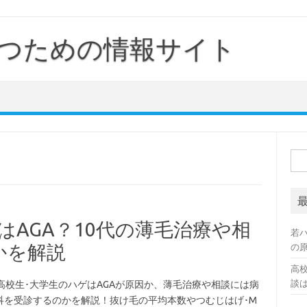
つための情報サイト
検
索:
はAGA？10代の薄毛治療や相
若
かを解説
の
高校
談
の高校生･大学生のハゲはAGAが原因か、薄毛治療や相談には病
科を受診するのかを解説！抜け毛の平均本数やつむじはげ･M