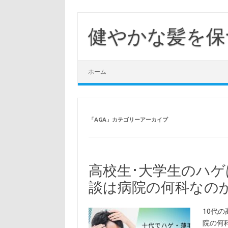
コ
ン
テ
健やかな髪を保
ン
ツ
へ
ス
キ
ッ
ホーム
プ
「
AGA
」カテゴリーアーカイブ
高校生･大学生のハゲ
談は病院の何科なの
10代
院の何